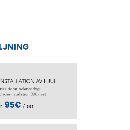
LJNING
INSTALLATION AV HJUL
Inkluderar balansering.
Underinstallation 30€ / set
95€
fr.
/ set