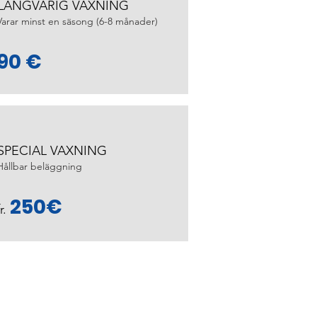
LÅNGVARIG VAXNING
Varar minst en säsong (6-8 månader)
90 €
SPECIAL VAXNING
Hållbar beläggning
250€
fr.