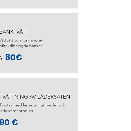
BÄNKTVÄTT
Våttvätt och torkning av
biltextilbelagda bänkar
80€
fr.
TVÄTTNING AV LÄDERSÄTEN
Tvättas med lädervänligt medel och
lädervårdsprodukt
90 €