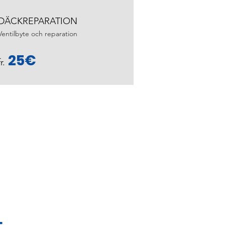
DÄCKREPARATION
Ventilbyte och reparation
25€
fr.